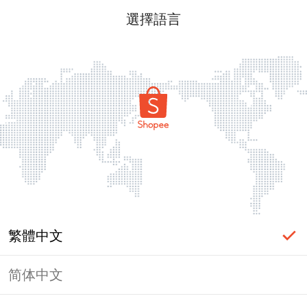
選擇語言
繁體中文
简体中文
頁面無法顯示