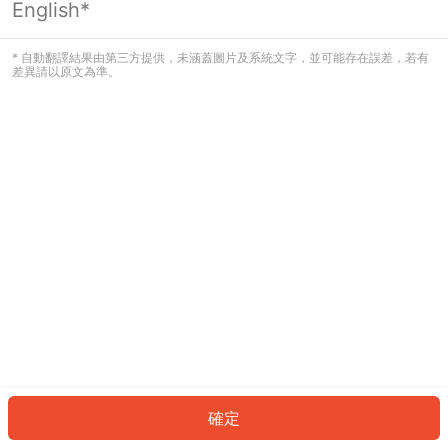
English*
發生錯誤！請登入並再試一次或回到主
頁。
* 自動翻譯結果由第三方提供，未涵蓋圖片及系統文字，並可能存在誤差，若有
差異請以原文為準。
登入
返回首頁
確定
ID: 416ea876a29-b94b-458d-92e1-1f1a1ee4e187