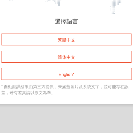
頁面無法顯示
選擇語言
發生錯誤！請登入並再試一次或回到主頁。
繁體中文
登入
简体中文
返回首頁
English*
* 自動翻譯結果由第三方提供，未涵蓋圖片及系統文字，並可能存在誤
差，若有差異請以原文為準。