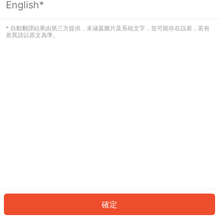
English*
發生錯誤！請登入並再試一次或回到主
頁。
* 自動翻譯結果由第三方提供，未涵蓋圖片及系統文字，並可能存在誤差，若有
差異請以原文為準。
登入
返回首頁
確定
ID: 431cac5dc5e-a99a-44f2-bd51-00ba4e82900b