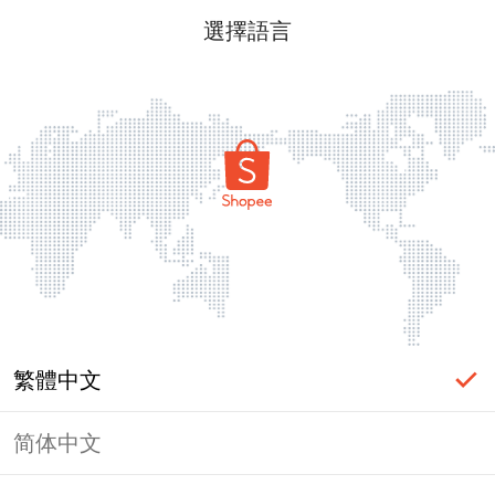
選擇語言
繁體中文
简体中文
頁面無法顯示