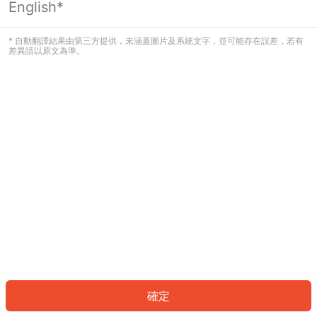
English*
發生錯誤！請登入並再試一次或回到主
頁。
* 自動翻譯結果由第三方提供，未涵蓋圖片及系統文字，並可能存在誤差，若有
差異請以原文為準。
登入
返回首頁
確定
ID: 6765a402f88-3f75-4106-89cd-072336b9c058