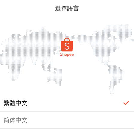
選擇語言
繁體中文
简体中文
頁面無法顯示