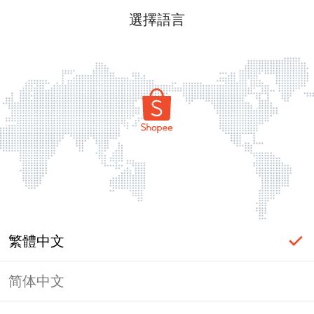
選擇語言
繁體中文
简体中文
頁面無法顯示