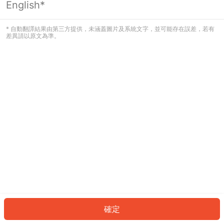
English*
發生錯誤！請登入並再試一次或回到主
頁。
* 自動翻譯結果由第三方提供，未涵蓋圖片及系統文字，並可能存在誤差，若有
差異請以原文為準。
登入
返回首頁
確定
ID: 43064aa9b0f-bd05-472f-af31-606723df49ca