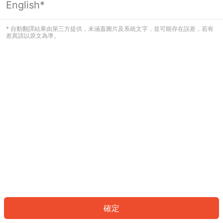
English*
發生錯誤！請登入並再試一次或回到主
頁。
* 自動翻譯結果由第三方提供，未涵蓋圖片及系統文字，並可能存在誤差，若有
差異請以原文為準。
登入
返回首頁
確定
ID: 715b17a9f7c-9a91-49f9-b294-111a985658dc