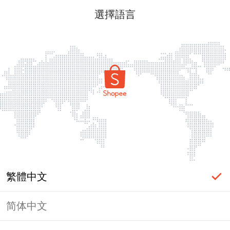
選擇語言
繁體中文
简体中文
頁面無法顯示