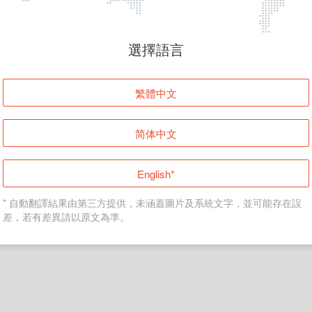
頁面無法顯示
選擇語言
發生錯誤！請登入並再試一次或回到主頁。
繁體中文
登入
简体中文
返回首頁
English*
* 自動翻譯結果由第三方提供，未涵蓋圖片及系統文字，並可能存在誤
差，若有差異請以原文為準。