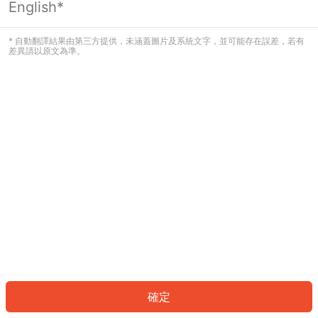
English*
發生錯誤！請登入並再試一次或回到主
頁。
* 自動翻譯結果由第三方提供，未涵蓋圖片及系統文字，並可能存在誤差，若有
差異請以原文為準。
登入
返回首頁
確定
ID: 755e14c5aa6-2b4a-4f51-8f92-371479a45c7e