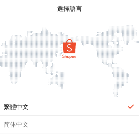
選擇語言
繁體中文
简体中文
頁面無法顯示