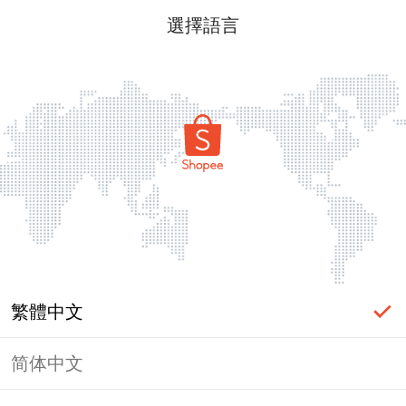
選擇語言
繁體中文
简体中文
頁面無法顯示