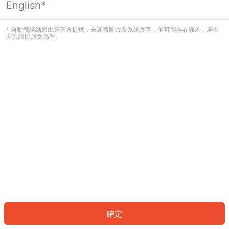
English*
發生錯誤！請登入並再試一次或回到主
頁。
* 自動翻譯結果由第三方提供，未涵蓋圖片及系統文字，並可能存在誤差，若有
差異請以原文為準。
登入
返回首頁
確定
ID: 2e7b3faac-77c8-43b0-945a-5cdc52d3cf3a