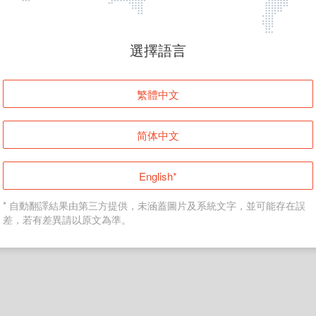
頁面無法顯示
選擇語言
發生錯誤！請登入並再試一次或回到主頁。
繁體中文
登入
简体中文
返回首頁
English*
* 自動翻譯結果由第三方提供，未涵蓋圖片及系統文字，並可能存在誤
差，若有差異請以原文為準。