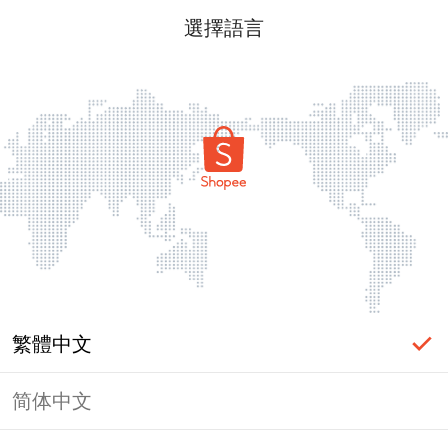
選擇語言
繁體中文
简体中文
頁面無法顯示