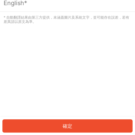
English*
發生錯誤！請登入並再試一次或回到主
頁。
* 自動翻譯結果由第三方提供，未涵蓋圖片及系統文字，並可能存在誤差，若有
差異請以原文為準。
登入
返回首頁
確定
ID: 755baa44805-12c8-4294-bb21-3bdf434a9046