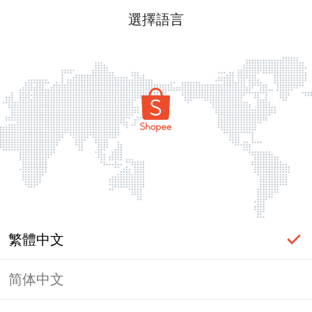
選擇語言
繁體中文
简体中文
頁面無法顯示