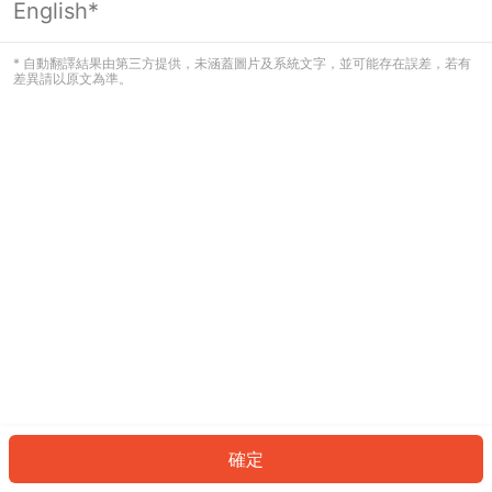
English*
發生錯誤！請登入並再試一次或回到主
頁。
* 自動翻譯結果由第三方提供，未涵蓋圖片及系統文字，並可能存在誤差，若有
差異請以原文為準。
登入
返回首頁
確定
ID: 4541631b1a7-bd3b-4f4f-9e72-baa7ad5a7863