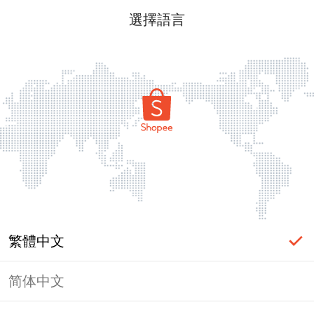
選擇語言
繁體中文
简体中文
頁面無法顯示