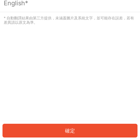
English*
發生錯誤！請登入並再試一次或回到主
頁。
* 自動翻譯結果由第三方提供，未涵蓋圖片及系統文字，並可能存在誤差，若有
差異請以原文為準。
登入
返回首頁
確定
ID: 3422c32c212-e438-48ba-9bba-71ca327c8ecf