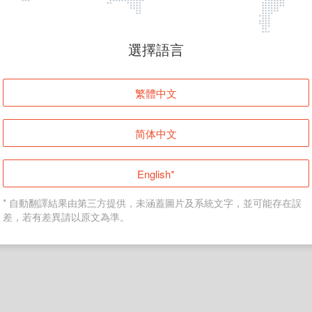
頁面無法顯示
選擇語言
發生錯誤！請登入並再試一次或回到主頁。
繁體中文
登入
简体中文
返回首頁
English*
* 自動翻譯結果由第三方提供，未涵蓋圖片及系統文字，並可能存在誤
差，若有差異請以原文為準。