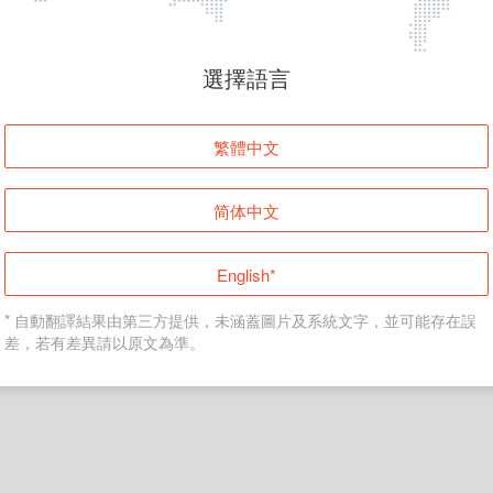
頁面無法顯示
選擇語言
發生錯誤！請登入並再試一次或回到主頁。
繁體中文
登入
简体中文
返回首頁
English*
* 自動翻譯結果由第三方提供，未涵蓋圖片及系統文字，並可能存在誤
差，若有差異請以原文為準。