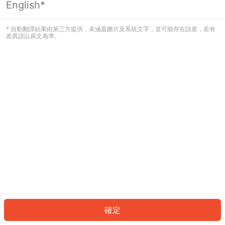
English*
發生錯誤！請登入並再試一次或回到主
頁。
* 自動翻譯結果由第三方提供，未涵蓋圖片及系統文字，並可能存在誤差，若有
差異請以原文為準。
登入
返回首頁
確定
ID: 7817fcb2d4a-8704-48e3-b709-c1afa31cf717