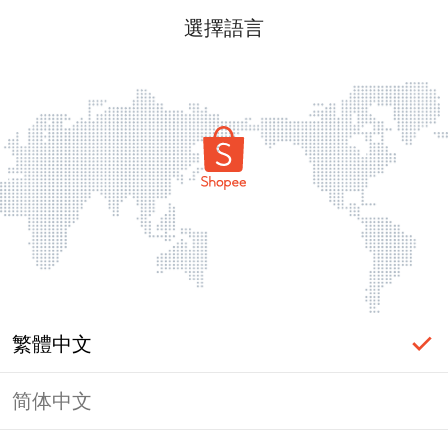
選擇語言
繁體中文
简体中文
頁面無法顯示