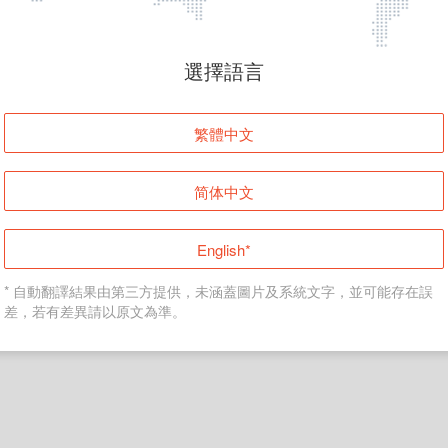
頁面無法顯示
選擇語言
發生錯誤！請登入並再試一次或回到主頁。
繁體中文
登入
简体中文
返回首頁
English*
* 自動翻譯結果由第三方提供，未涵蓋圖片及系統文字，並可能存在誤
差，若有差異請以原文為準。