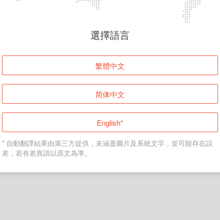
頁面無法顯示
選擇語言
發生錯誤！請登入並再試一次或回到主頁。
繁體中文
登入
简体中文
返回首頁
English*
* 自動翻譯結果由第三方提供，未涵蓋圖片及系統文字，並可能存在誤
差，若有差異請以原文為準。