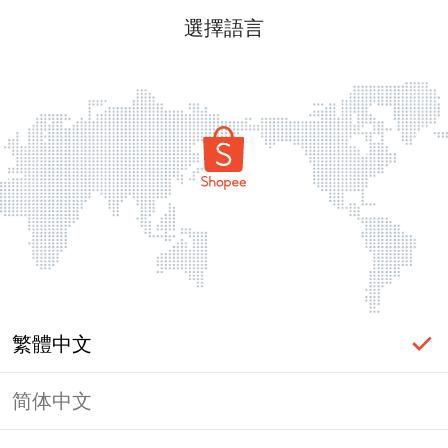
選擇語言
繁體中文
简体中文
頁面無法顯示