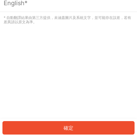
English*
發生錯誤！請登入並再試一次或回到主
頁。
* 自動翻譯結果由第三方提供，未涵蓋圖片及系統文字，並可能存在誤差，若有
差異請以原文為準。
登入
返回首頁
確定
ID: 697fa72b31e-45e6-4033-8ac9-3d89421e91b3