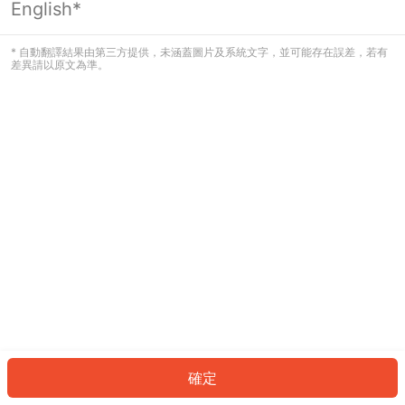
English*
發生錯誤！請登入並再試一次或回到主
頁。
* 自動翻譯結果由第三方提供，未涵蓋圖片及系統文字，並可能存在誤差，若有
差異請以原文為準。
登入
返回首頁
確定
ID: 240ede0e595-3a0c-4db9-b6d4-36b52616bf91