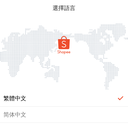
選擇語言
繁體中文
简体中文
頁面無法顯示