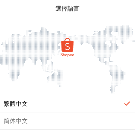
選擇語言
繁體中文
简体中文
頁面無法顯示