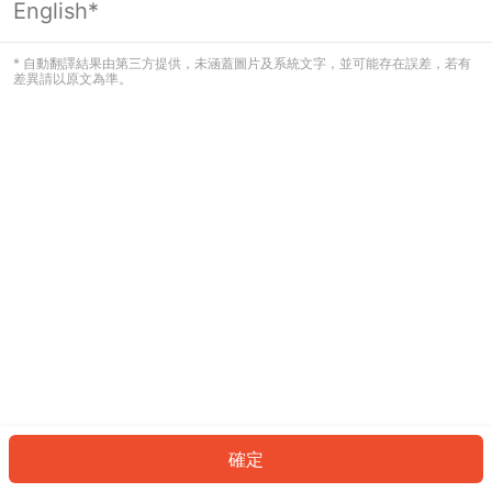
English*
發生錯誤！請登入並再試一次或回到主
頁。
* 自動翻譯結果由第三方提供，未涵蓋圖片及系統文字，並可能存在誤差，若有
差異請以原文為準。
登入
返回首頁
確定
ID: 386adf4325c-e273-43c4-ae8e-5a95c41de56e