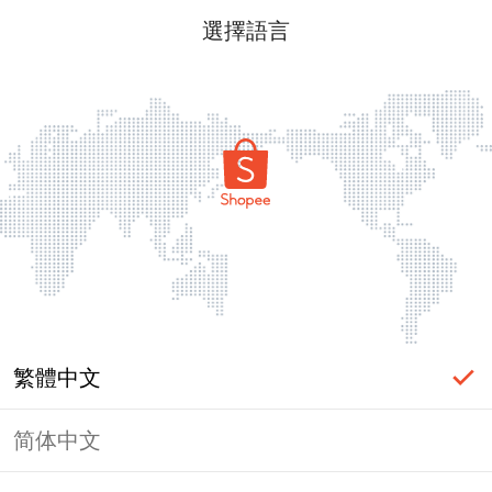
選擇語言
繁體中文
简体中文
頁面無法顯示