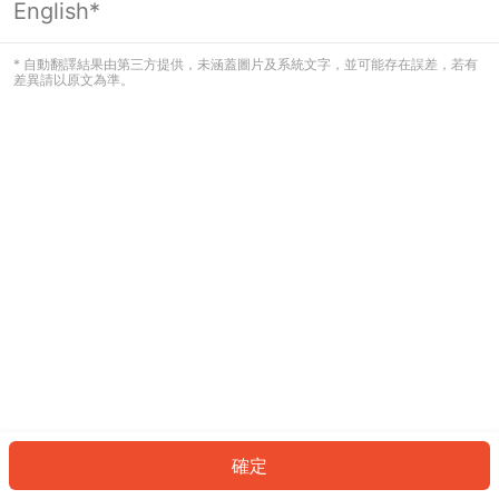
English*
發生錯誤！請登入並再試一次或回到主
頁。
* 自動翻譯結果由第三方提供，未涵蓋圖片及系統文字，並可能存在誤差，若有
差異請以原文為準。
登入
返回首頁
確定
ID: 9410fc5e9bb-c406-42eb-82f7-9c654112c089