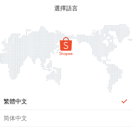
選擇語言
繁體中文
简体中文
頁面無法顯示