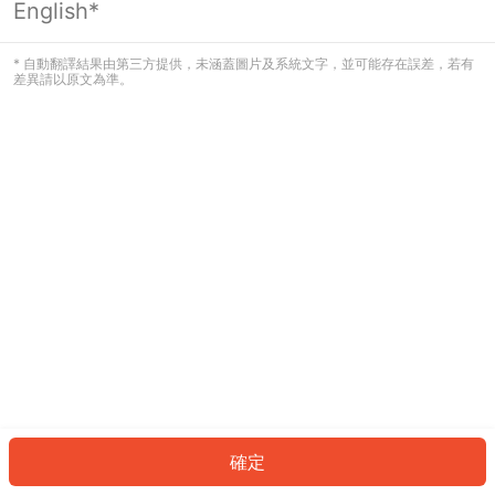
English*
發生錯誤！請登入並再試一次或回到主
頁。
* 自動翻譯結果由第三方提供，未涵蓋圖片及系統文字，並可能存在誤差，若有
差異請以原文為準。
登入
返回首頁
確定
ID: 1466fb5244d-7ce8-4c3e-b9a1-98b08d215ba4