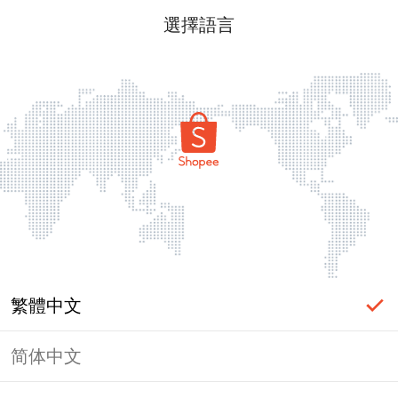
選擇語言
繁體中文
简体中文
頁面無法顯示