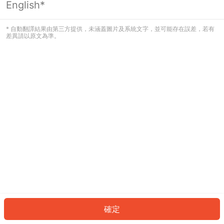
English*
發生錯誤！請登入並再試一次或回到主
頁。
* 自動翻譯結果由第三方提供，未涵蓋圖片及系統文字，並可能存在誤差，若有
差異請以原文為準。
登入
返回首頁
確定
ID: 40220908be8-b201-4431-a8a5-30ad962c23ba