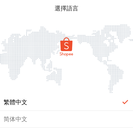
選擇語言
繁體中文
简体中文
頁面無法顯示