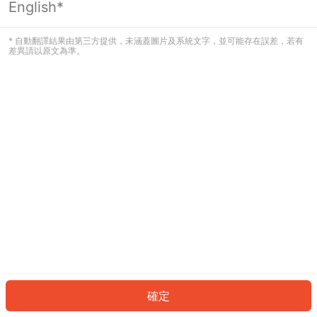
English*
發生錯誤！請登入並再試一次或回到主
頁。
* 自動翻譯結果由第三方提供，未涵蓋圖片及系統文字，並可能存在誤差，若有
差異請以原文為準。
登入
返回首頁
確定
ID: 647c5945803-f51e-40cc-b208-fd4120585e0d