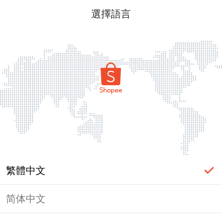
選擇語言
繁體中文
简体中文
頁面無法顯示