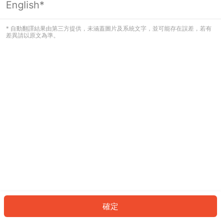
English*
發生錯誤！請登入並再試一次或回到主
頁。
* 自動翻譯結果由第三方提供，未涵蓋圖片及系統文字，並可能存在誤差，若有
差異請以原文為準。
登入
返回首頁
確定
ID: 212ec66b4a6-9525-44e8-95c2-b574774ab0e8