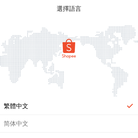
選擇語言
繁體中文
简体中文
頁面無法顯示