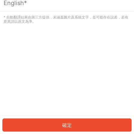
English*
發生錯誤！請登入並再試一次或回到主
頁。
* 自動翻譯結果由第三方提供，未涵蓋圖片及系統文字，並可能存在誤差，若有
差異請以原文為準。
登入
返回首頁
確定
ID: 976c84753d8-4a45-4d60-81a0-16824d737272