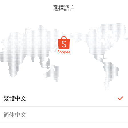
選擇語言
繁體中文
简体中文
頁面無法顯示