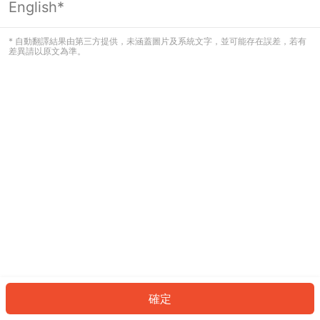
English*
發生錯誤！請登入並再試一次或回到主
頁。
* 自動翻譯結果由第三方提供，未涵蓋圖片及系統文字，並可能存在誤差，若有
差異請以原文為準。
登入
返回首頁
確定
ID: 287864e2d9c-e451-4000-b6bd-581ec2148304