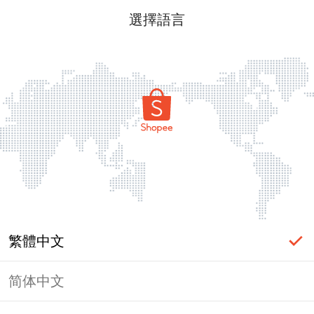
選擇語言
繁體中文
简体中文
頁面無法顯示