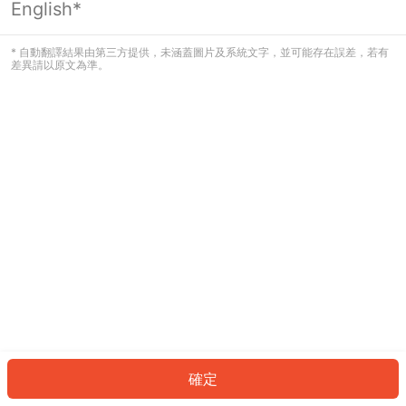
English*
發生錯誤！請登入並再試一次或回到主
頁。
* 自動翻譯結果由第三方提供，未涵蓋圖片及系統文字，並可能存在誤差，若有
差異請以原文為準。
登入
返回首頁
確定
ID: 31999bbf757-ea9f-42ef-8cd1-4e980383ab8e