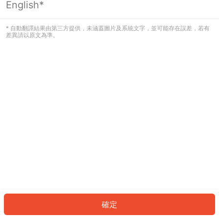
English*
發生錯誤！請登入並再試一次或回到主
頁。
* 自動翻譯結果由第三方提供，未涵蓋圖片及系統文字，並可能存在誤差，若有
差異請以原文為準。
登入
返回首頁
確定
ID: 285ac258f02-42c4-4bfd-97ee-ce006bdbe8f9