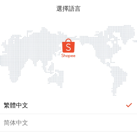
選擇語言
繁體中文
简体中文
頁面無法顯示