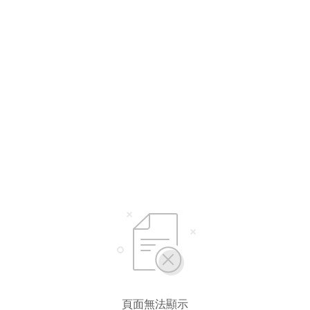
選擇語言
繁體中文
简体中文
English*
* 自動翻譯結果由第三方提供，未涵蓋圖片及系統文字，並可能存在誤差，若有
差異請以原文為準。
頁面無法顯示