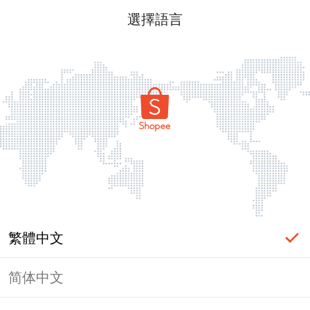
選擇語言
繁體中文
简体中文
頁面無法顯示