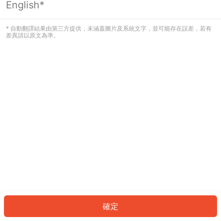
English*
發生錯誤！請登入並再試一次或回到主
頁。
* 自動翻譯結果由第三方提供，未涵蓋圖片及系統文字，並可能存在誤差，若有
差異請以原文為準。
登入
返回首頁
確定
ID: 52143408f1a-26e5-42f6-9ddd-85e7666c4c6e