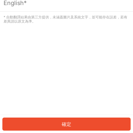
English*
發生錯誤！請登入並再試一次或回到主
頁。
* 自動翻譯結果由第三方提供，未涵蓋圖片及系統文字，並可能存在誤差，若有
差異請以原文為準。
登入
返回首頁
確定
ID: 295639e2d1c-b14b-415f-a556-e0ed09d0d42e