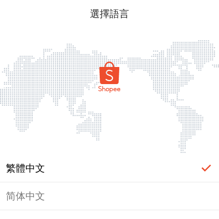
選擇語言
繁體中文
简体中文
頁面無法顯示