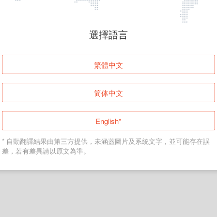
頁面無法顯示
選擇語言
發生錯誤！請登入並再試一次或回到主頁。
繁體中文
登入
简体中文
返回首頁
English*
* 自動翻譯結果由第三方提供，未涵蓋圖片及系統文字，並可能存在誤
差，若有差異請以原文為準。