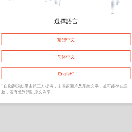
頁面無法顯示
選擇語言
發生錯誤！請登入並再試一次或回到主頁。
繁體中文
登入
简体中文
返回首頁
English*
* 自動翻譯結果由第三方提供，未涵蓋圖片及系統文字，並可能存在誤
差，若有差異請以原文為準。