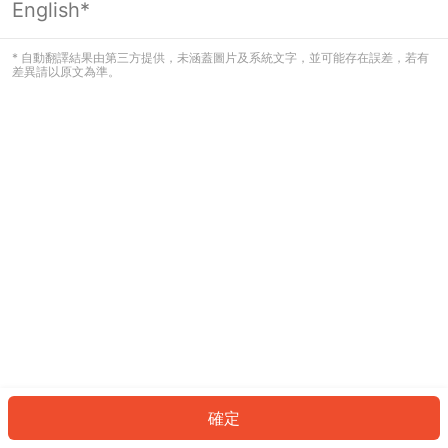
English*
發生錯誤！請登入並再試一次或回到主
頁。
* 自動翻譯結果由第三方提供，未涵蓋圖片及系統文字，並可能存在誤差，若有
差異請以原文為準。
登入
返回首頁
確定
ID: 969293f961a-ac86-47eb-b8d0-0c32782188a7