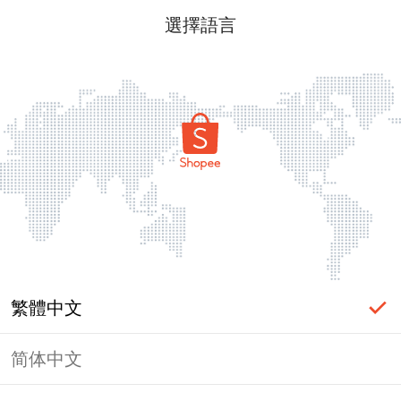
選擇語言
繁體中文
简体中文
頁面無法顯示