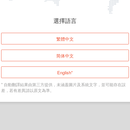
頁面無法顯示
選擇語言
發生錯誤！請登入並再試一次或回到主頁。
繁體中文
登入
简体中文
返回首頁
English*
* 自動翻譯結果由第三方提供，未涵蓋圖片及系統文字，並可能存在誤
差，若有差異請以原文為準。