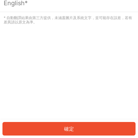
English*
發生錯誤！請登入並再試一次或回到主
頁。
* 自動翻譯結果由第三方提供，未涵蓋圖片及系統文字，並可能存在誤差，若有
差異請以原文為準。
登入
返回首頁
確定
ID: 5707a376fcf-2bbd-4809-9e9d-da25852187b6