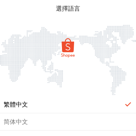
選擇語言
繁體中文
简体中文
頁面無法顯示