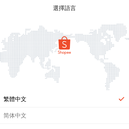
選擇語言
繁體中文
简体中文
頁面無法顯示