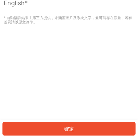
English*
發生錯誤！請登入並再試一次或回到主
頁。
* 自動翻譯結果由第三方提供，未涵蓋圖片及系統文字，並可能存在誤差，若有
差異請以原文為準。
登入
返回首頁
確定
ID: 401711df948-06fd-42d7-affd-48dd07da2d88