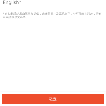
English*
發生錯誤！請登入並再試一次或回到主
頁。
* 自動翻譯結果由第三方提供，未涵蓋圖片及系統文字，並可能存在誤差，若有
差異請以原文為準。
登入
返回首頁
確定
ID: 872d9e516ca-c9e3-4f2a-884a-006ab0706c53