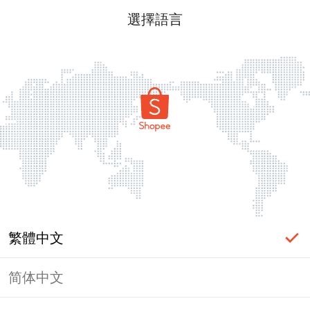
選擇語言
繁體中文
简体中文
頁面無法顯示