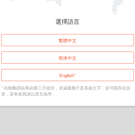
頁面無法顯示
選擇語言
發生錯誤！請登入並再試一次或回到主頁。
繁體中文
登入
简体中文
返回首頁
English*
* 自動翻譯結果由第三方提供，未涵蓋圖片及系統文字，並可能存在誤
差，若有差異請以原文為準。