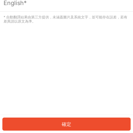
English*
發生錯誤！請登入並再試一次或回到主
頁。
* 自動翻譯結果由第三方提供，未涵蓋圖片及系統文字，並可能存在誤差，若有
差異請以原文為準。
登入
返回首頁
確定
ID: 5003f39dd2f-da6f-4328-bcd6-d08ee5d897bb