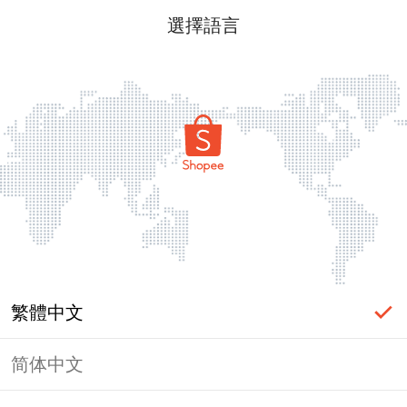
選擇語言
繁體中文
简体中文
頁面無法顯示