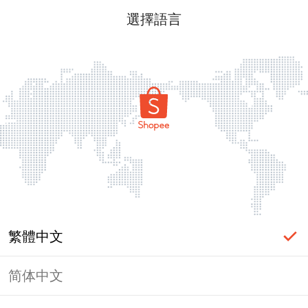
選擇語言
繁體中文
简体中文
頁面無法顯示