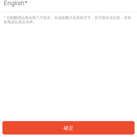
English*
發生錯誤！請登入並再試一次或回到主
頁。
* 自動翻譯結果由第三方提供，未涵蓋圖片及系統文字，並可能存在誤差，若有
差異請以原文為準。
登入
返回首頁
確定
ID: 844c786b3f4-2d25-4633-bbd6-0623a4aa036f