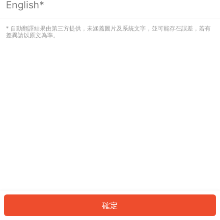
English*
發生錯誤！請登入並再試一次或回到主
頁。
* 自動翻譯結果由第三方提供，未涵蓋圖片及系統文字，並可能存在誤差，若有
差異請以原文為準。
登入
返回首頁
確定
ID: 392d8aa3670-08db-414c-b034-7054c26ffd26