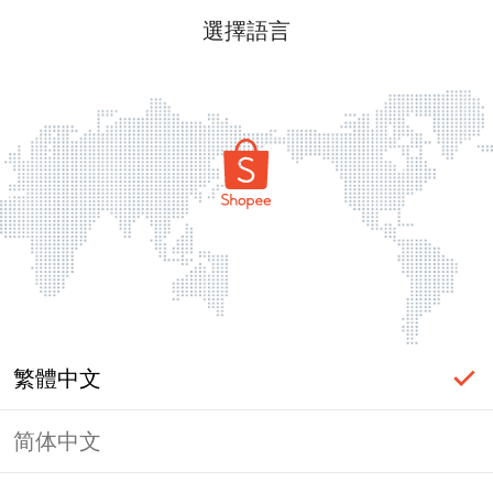
選擇語言
繁體中文
简体中文
頁面無法顯示