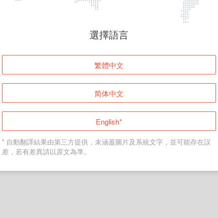
頁面無法顯示
選擇語言
發生錯誤！請登入並再試一次或回到主頁。
繁體中文
登入
简体中文
返回首頁
English*
* 自動翻譯結果由第三方提供，未涵蓋圖片及系統文字，並可能存在誤
差，若有差異請以原文為準。