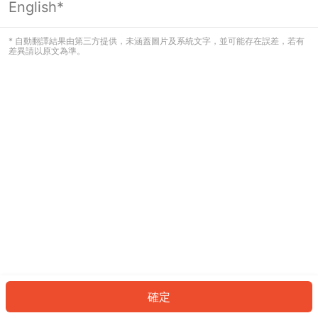
English*
發生錯誤！請登入並再試一次或回到主
頁。
* 自動翻譯結果由第三方提供，未涵蓋圖片及系統文字，並可能存在誤差，若有
差異請以原文為準。
登入
返回首頁
確定
ID: 52bd797167-9429-478d-a89a-e15bb19178cd