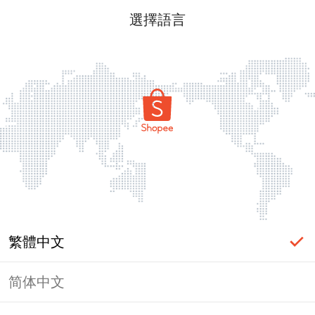
選擇語言
繁體中文
简体中文
頁面無法顯示