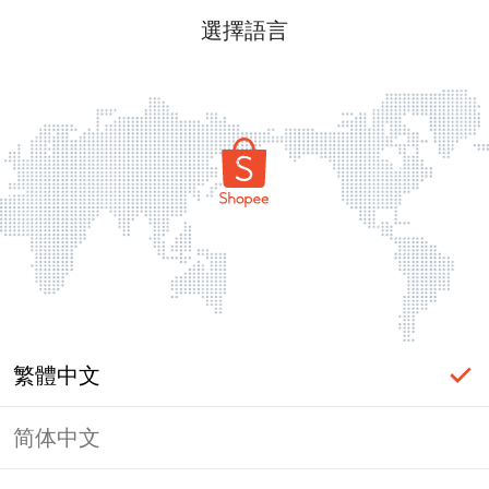
選擇語言
繁體中文
简体中文
頁面無法顯示