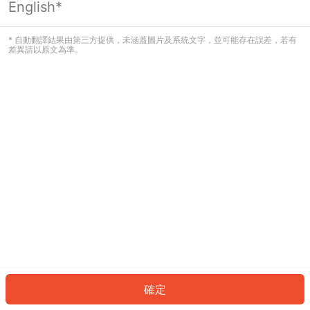
English*
發生錯誤！請登入並再試一次或回到主
頁。
* 自動翻譯結果由第三方提供，未涵蓋圖片及系統文字，並可能存在誤差，若有
差異請以原文為準。
登入
返回首頁
確定
ID: 5499fa9b9f-5ebf-41fa-a323-9e7b952475bc