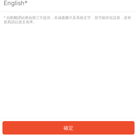
English*
發生錯誤！請登入並再試一次或回到主
頁。
* 自動翻譯結果由第三方提供，未涵蓋圖片及系統文字，並可能存在誤差，若有
差異請以原文為準。
登入
返回首頁
確定
ID: 844cea1513e-2b13-4342-bc5a-68119376b52b