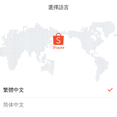
選擇語言
繁體中文
简体中文
頁面無法顯示