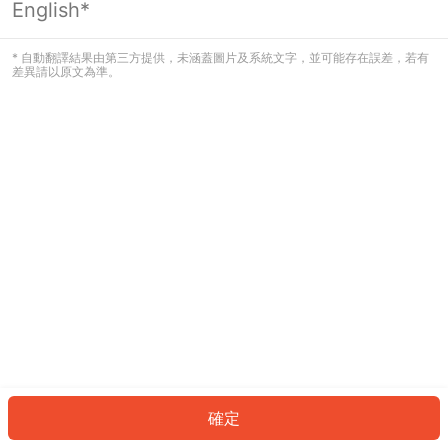
English*
發生錯誤！請登入並再試一次或回到主
頁。
* 自動翻譯結果由第三方提供，未涵蓋圖片及系統文字，並可能存在誤差，若有
差異請以原文為準。
登入
返回首頁
確定
ID: 267ae88a21c-de99-4a8c-b701-80bd442aa5e5