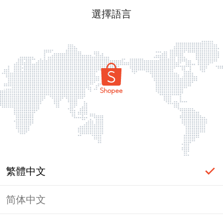
選擇語言
繁體中文
简体中文
頁面無法顯示