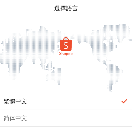
選擇語言
繁體中文
简体中文
頁面無法顯示