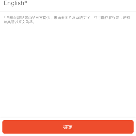
English*
發生錯誤！請登入並再試一次或回到主
頁。
* 自動翻譯結果由第三方提供，未涵蓋圖片及系統文字，並可能存在誤差，若有
差異請以原文為準。
登入
返回首頁
確定
ID: 18792670655-b0ee-487f-b80d-c340e54d5168